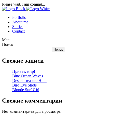
Please wait, I'am coming...
Portfolio
About me
Stories
Contact
Menu
Поиск
Поиск
Свежие записи
Привет, мир!
Blue Ocean Waves
Desert Treasure Hunt
Bird Eye Shots
Blonde Surf Girl
Свежие комментарии
Нет комментариев для просмотра.