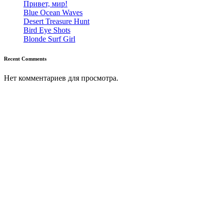
Привет, мир!
Blue Ocean Waves
Desert Treasure Hunt
Bird Eye Shots
Blonde Surf Girl
Recent Comments
Нет комментариев для просмотра.
01.03.2022